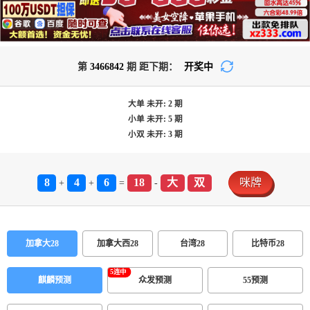
第
3466842
期 距下期：
开奖中
大单
未开:
2
期
小单
未开:
5
期
小双
未开:
3
期
8
4
6
18
大
双
咪牌
+
+
=
-
加拿大28
加拿大西28
台湾28
比特币28
麒麟预测
众发预测
55预测