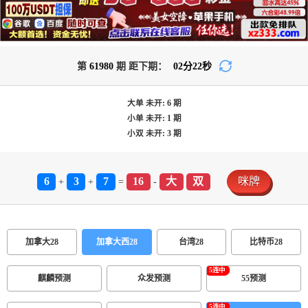
第
61980
期 距下期：
02
分
22
秒
大单
未开:
6
期
小单
未开:
1
期
小双
未开:
3
期
6
3
7
16
大
双
咪牌
+
+
=
-
加拿大28
加拿大西28
台湾28
比特币28
麒麟预测
众发预测
55预测