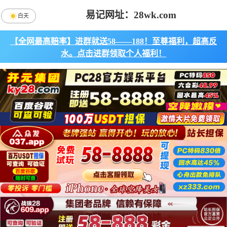
易记网址：28wk.com
白天