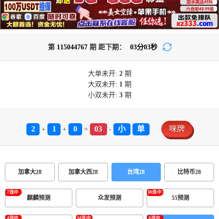
第
115044767
期 距下期：
03
分
03
秒
大单
未开:
2
期
大双
未开:
1
期
小双
未开:
3
期
2
1
0
03
小
单
咪牌
+
+
=
-
加拿大28
加拿大西28
台湾28
比特币28
麒麟预测
众发预测
55预测