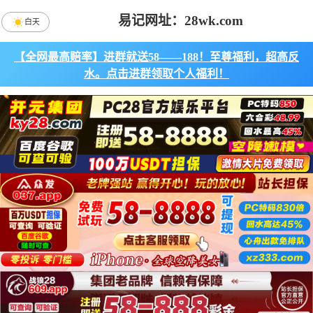
易记网址：28wk.com
白天