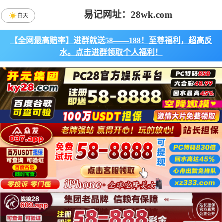
易记网址：28wk.com
白天