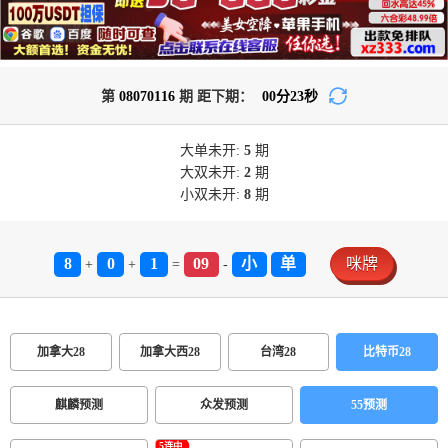
第
08070116
期 距下期：
00
分
23
秒
大单
未开:
5
期
大双
未开:
2
期
小双
未开:
8
期
8
0
1
09
小
单
咪牌
+
+
=
-
加拿大28
加拿大西28
台湾28
比特币28
麒麟预测
众发预测
55预测