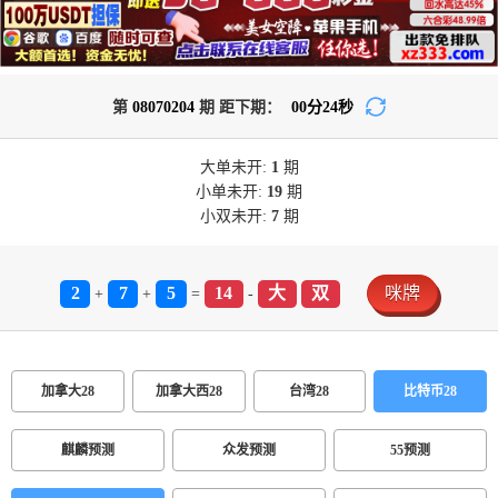
第
08070204
期 距下期：
00
分
24
秒
大单
未开:
1
期
小单
未开:
19
期
小双
未开:
7
期
2
7
5
14
大
双
咪牌
+
+
=
-
加拿大28
加拿大西28
台湾28
比特币28
麒麟预测
众发预测
55预测