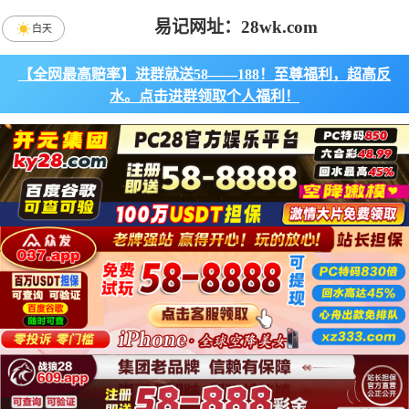
易记网址：28wk.com
白天