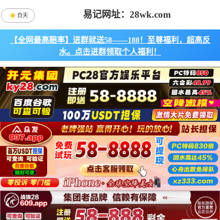
易记网址：28wk.com
白天