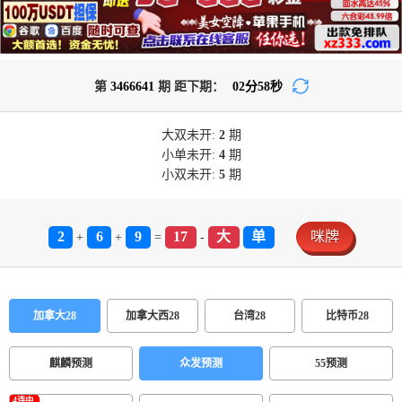
第
3466641
期 距下期：
02
分
58
秒
大双
未开:
2
期
小单
未开:
4
期
小双
未开:
5
期
2
6
9
17
大
单
咪牌
+
+
=
-
加拿大28
加拿大西28
台湾28
比特币28
麒麟预测
众发预测
55预测