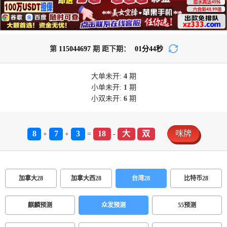
第
115044697
期 距下期：
01
分
44
秒
大单
未开:
4
期
小单
未开:
1
期
小双
未开:
6
期
8
7
3
18
大
双
咪牌
+
+
=
-
加拿大28
加拿大西28
台湾28
比特币28
麒麟预测
众发预测
55预测